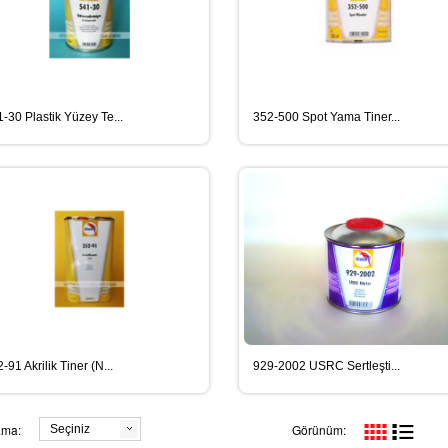
-30 Plastik Yüzey Te...
352-500 Spot Yama Tiner...
-91 Akrilik Tiner (N...
929-2002 USRC Sertleşti...
ama:
Görünüm:
Seçiniz