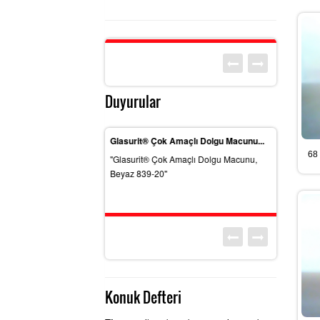
Duyurular
 Multi Vernik 923-255
Glasurit® Çok Amaçlı Dolgu Macunu...
Manuel Sos
68 
 Multi Vernik"
"Glasurit® Çok Amaçlı Dolgu Macunu,
"Manuel Sos
Beyaz 839-20"
Konuk Defteri