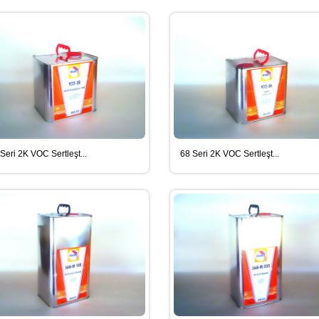
is Tabancası
Sika Jet Flow Gun
Manuel (Me
Seri 2K VOC Sertleşt...
68 Seri 2K VOC Sertleşt...
is Tabancası"
"Sika Jet Flow Gun, Sprey mastik
"Manuel (Me
tabancası - Sosis ambalaj"