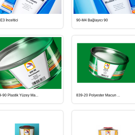
E3 İnceltici
90-M4 Bağlayıcı 90
-90 Plastik Yüzey Ma...
839-20 Polyester Macun ...