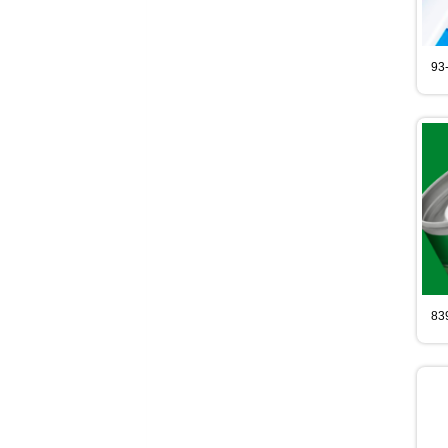
93-
839