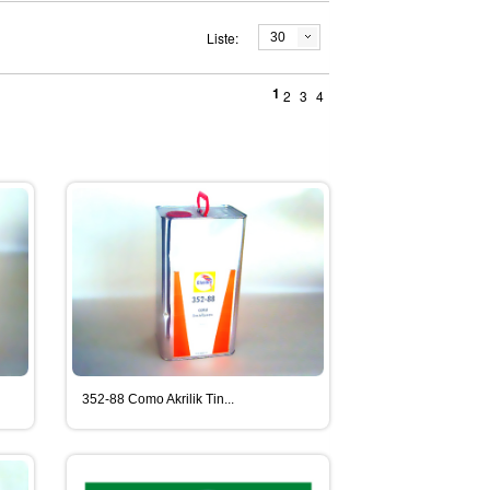
Liste:
30
1
2
3
4
352-88 Como Akrilik Tin...