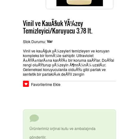
BEYPAZARÄ±
GLASURIT BOYA ÃŒRÃ¼NLERI
Ä°LETIÅŸIM
Vinil ve KauÃ§uk YÃ¼zey
Temizleyici/Koruyucu 3.78 lt.
Var
Stok Durumu:
HEMPEL SANAYI BOYALARÄ±
Vinil ve kauÃ§uk yÃ¼zeyleri temizleyen ve koruyan
kompleks bir formÃ¼le sahiptir. Ultraviolet
Ä±ÅŸÄ±nlarÄ±na karÅŸÄ± bir koruma saÄŸlar. DoÄŸal
rengi oluÅŸturup yÃ¼zeyin Ã¶mrÃ¼nÃ¼ uzatÄ±r.
Geleneksel koruyucularda olduÄŸu gibi parlak ve
BASLAC BOYA ÃŒRÃ¼NLERI
sentetik bir parlaklÄ±k deÄŸil zengin
Favorilerime Ekle
DYO OTO TAMIR BOYALARÄ±
3M ÃŒRÃ¼NLERI
Ürünlerimiz orjinal kutu ve ambalajında
gönderilir.