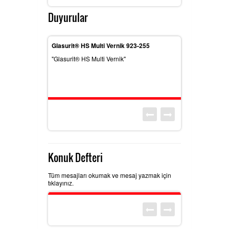
Duyurular
85-700
Glasurit® HS Multi Vernik 923-255
Glasurit® Çok Am
5-700"
"Glasurit® HS Multi Vernik"
"Glasurit® Çok Am
839-20"
Konuk Defteri
Tüm mesajları okumak ve mesaj yazmak için
tıklayınız.