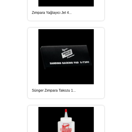
Zımpara Yağlayıcı Jel 4...
MEGUIARS CAR CARE ÜRÜNLER
SIKA YAPI KIMYASALLARI
DIĞER SARF MALZEMELERI
Sünger Zımpara Takozu 1...
SIKAGARD ARAÇ ALT KORUMA
ÜRÜNLERI
SIKAFLEX POLIÜRETAN ESASLI