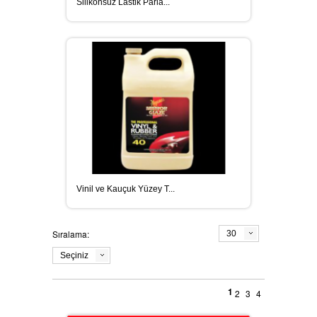
Silikonsuz Lastik Parla...
Vinil ve Kauçuk Yüzey T...
Sıralama:
30
Seçiniz
1
2
3
4