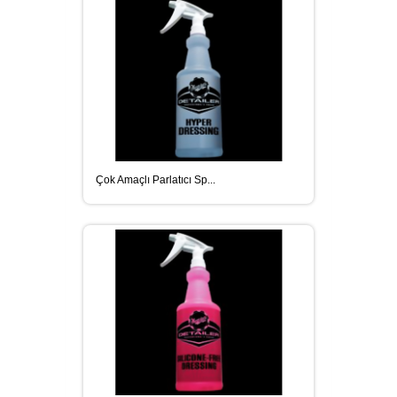
SIKALOSTOMER BITÜL KAUÇUK
ESASLI İZOLASYON MALZEMELERI
SIKAFORCE SERISI ÇIFT
KOMPONENTLI YAPISAL
YAPIŞTIRICILAR
Çok Amaçlı Parlatıcı Sp...
CLEANER (TEMIZLEYICILER) VE
PRIMER (ASTARLAR)