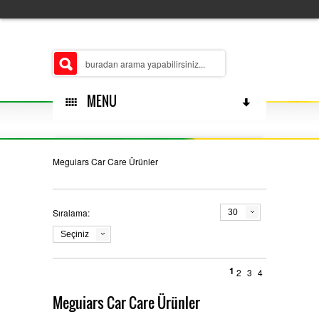
MENU
HAKKIMIZDA
Meguiars Car Care Ürünler
Sıralama:
30
ŞUBELERIMIZ
Seçiniz
1
2
3
4
MERKEZ
ÜRÜN GRUPLARIMIZ
Meguiars Car Care Ürünler