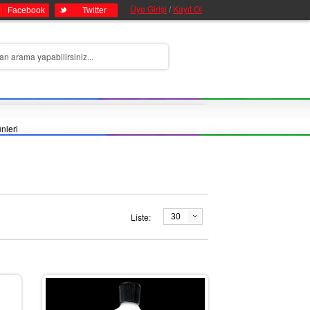
Üye Girişi
/
Kayıt Ol
Facebook
Twitter
nleri
Liste:
30