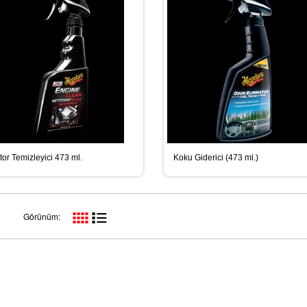
S Multi Vernik 923-255
Glasurit® Çok Amaçlı Dolgu Macunu...
Manuel Sos
S Multi Vernik"
"Glasurit® Çok Amaçlı Dolgu Macunu,
"Manuel So
Beyaz 839-20"
or Temizleyici 473 ml.
Koku Giderici (473 ml.)
Görünüm: