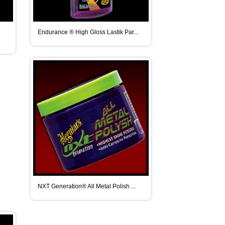
Endurance ® High Gloss Lastik Par...
NXT Generation® All Metal Polish ...