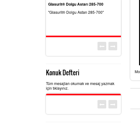
710
Glasurit® Dolgu Astarı 285-700
Glasurit® H
10 yapıştırıcı
"Glasurit® Dolgu Astarı 285-700"
"Glasurit® H
ir."
Konuk Defteri
Mot
Tüm mesajları okumak ve mesaj yazmak
için tıklayınız.