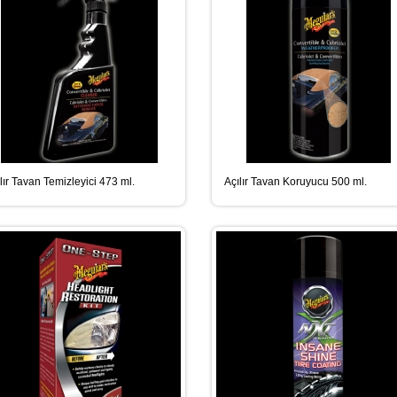
lır Tavan Temizleyici 473 ml.
Açılır Tavan Koruyucu 500 ml.