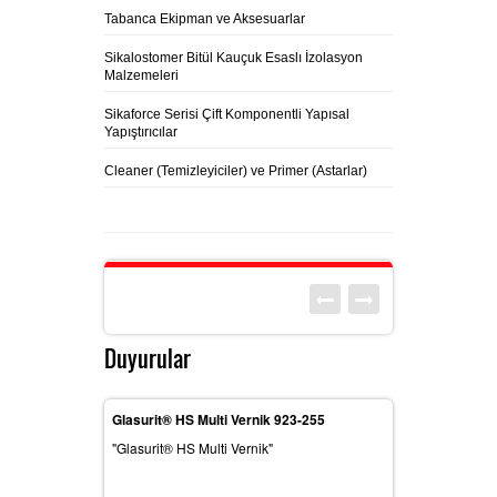
Tabanca Ekipman ve Aksesuarlar
Sikalostomer Bitül Kauçuk Esaslı İzolasyon
Malzemeleri
Sikaforce Serisi Çift Komponentli Yapısal
Yapıştırıcılar
Cleaner (Temizleyiciler) ve Primer (Astarlar)
Duyurular
85-700
Glasurit® HS Multi Vernik 923-255
Glasurit® Çok Am
5-700"
"Glasurit® HS Multi Vernik"
"Glasurit® Çok Am
839-20"