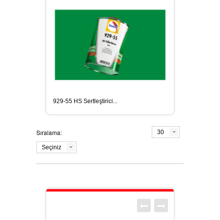
SIKALOSTOMER BITÜL KAUÇUK
ESASLI İZOLASYON MALZEMELERI
SIKAFORCE SERISI ÇIFT
KOMPONENTLI YAPISAL
YAPIŞTIRICILAR
929-55 HS Sertleştirici...
CLEANER (TEMIZLEYICILER) VE
Sıralama:
30
PRIMER (ASTARLAR)
Seçiniz