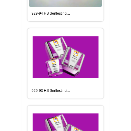
929-94 HS Sertleştirici...
MEGUIARS CAR CARE ÜRÜNLER
SIKA YAPI KIMYASALLARI
DIĞER SARF MALZEMELERI
929-93 HS Sertleştirici...
SIKAGARD ARAÇ ALT KORUMA
ÜRÜNLERI
SIKAFLEX POLIÜRETAN ESASLI