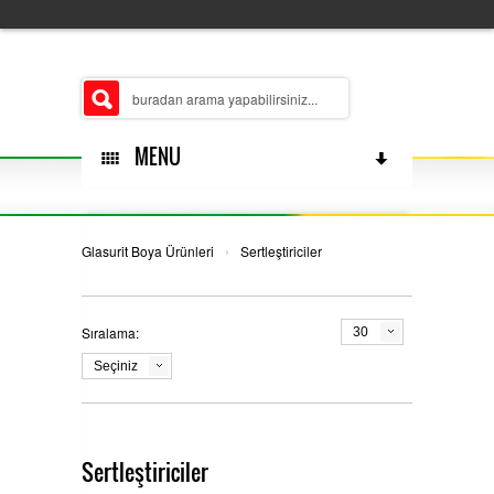
MENU
HAKKIMIZDA
›
Glasurit Boya Ürünleri
Sertleştiriciler
Sıralama:
30
ŞUBELERIMIZ
Seçiniz
MERKEZ
ÜRÜN GRUPLARIMIZ
Sertleştiriciler