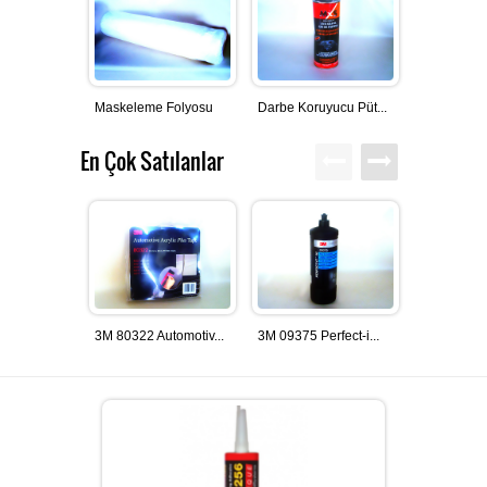
BEYPAZARI
GLASURIT BOYA ÜRÜNLERI
İLETIŞIM
Maskeleme Folyosu
Darbe Koruyucu Püt...
Genel Amaçl
HEMPEL SANAYI BOYALARI
En Çok Satılanlar
BASLAC BOYA ÜRÜNLERI
3M 80322 Automotiv...
3M 09375 Perfect-i...
3M 00127 2
DYO OTO TAMIR BOYALARI
3M ÜRÜNLERI