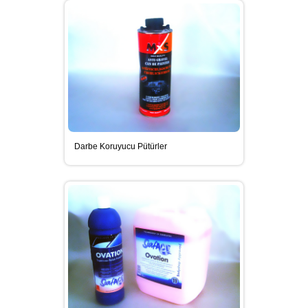
OTOCAM YAPIŞTIRICILAR
SIKAFLEX KAROSER TAMIRI
YAPIŞTIRICI VE İZOLASYON
MALZEMELERI
Darbe Koruyucu Pütürler
SIKAFLEX POLIÜRETAN VE HIBRIT
ESASLI YAPIŞTIRICILAR VE
İZOLASYON MALZEMELERI
TABANCA EKIPMAN VE
AKSESUARLAR