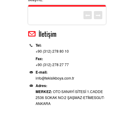
İletişim
Tel:
+90 (312) 278 80 10
Fax:
+90 (312) 278 27 77
E-mail:
info@tekisikboya.com.tr
Adres:
MERKEZ:
OTO SANAYİ SİTESİ 1.CADDE
2536 SOKAK NO:2 ŞAŞMAZ-ETİMESGUT-
ANKARA