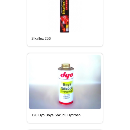
MEGUIARS CAR CARE ÜRÜNLER
Sikaflex 256
SIKA YAPI KIMYASALLARI
DIĞER SARF MALZEMELERI
SIKAGARD ARAÇ ALT KORUMA
ÜRÜNLERI
120 Dyo Boya Sökücü Hydroso...
SIKAFLEX POLIÜRETAN ESASLI