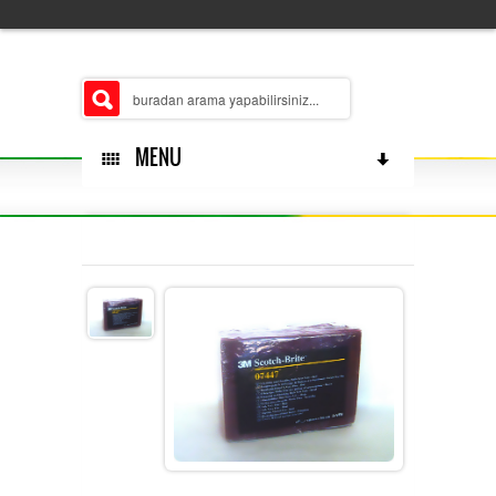
MENU
HAKKÄ±MÄ±ZDA
ÅUBELERIMIZ
MERKEZ
ÃŒRÃ¼N GRUPLARÄ±MÄ±Z