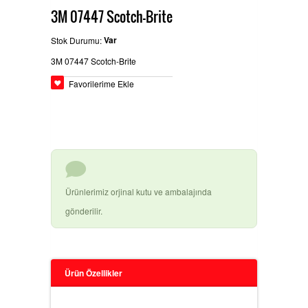
3M 07447 Scotch-Brite
BEYPAZARÄ±
GLASURIT BOYA ÃŒRÃ¼NLERI
Ä°LETIÅŸIM
Var
Stok Durumu:
3M 07447 Scotch-Brite
Favorilerime Ekle
HEMPEL SANAYI BOYALARÄ±
BASLAC BOYA ÃŒRÃ¼NLERI
Ürünlerimiz orjinal kutu ve ambalajında
gönderilir.
DYO OTO TAMIR BOYALARÄ±
Ürün Özellikler
3M ÃŒRÃ¼NLERI