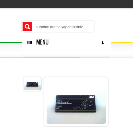
MENU
HAKKÄ±MÄ±ZDA
ÅUBELERIMIZ
MERKEZ
ÃŒRÃ¼N GRUPLARÄ±MÄ±Z