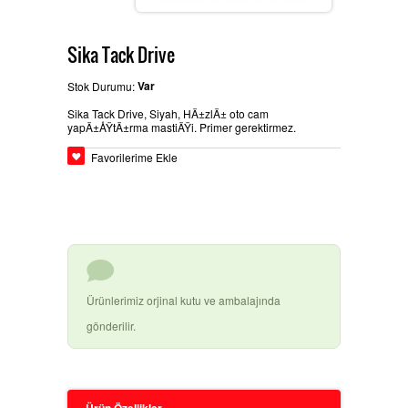
BEYPAZARÄ±
GLASURIT BOYA ÃŒRÃ¼NLERI
Ä°LETIÅŸIM
Sika Tack Drive
Var
Stok Durumu:
Sika Tack Drive, Siyah, HÄ±zlÄ± oto cam
HEMPEL SANAYI BOYALARÄ±
yapÄ±ÅŸtÄ±rma mastiÄŸi. Primer gerektirmez.
Favorilerime Ekle
BASLAC BOYA ÃŒRÃ¼NLERI
DYO OTO TAMIR BOYALARÄ±
Ürünlerimiz orjinal kutu ve ambalajında
gönderilir.
3M ÃŒRÃ¼NLERI