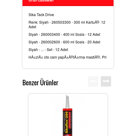
Ürün Özellikler
Sika Tack Drive
MEGUIARS CAR CARE ÃŒRÃ¼NLER
Renk: Siyah - 260503300 - 300 ml KartuÅŸ- 12
Adet
Siyah - 260003400 - 400 ml Sosis - 12 Adet
Siyah - 260002600 - 600 ml Sosis - 20 Adet
SIKA YAPÄ± KIMYASALLARÄ±
Siyah - ... - Set - 12 Adet
HÄ±zlÄ± oto cam yapÄ±ÅŸtÄ±rma mastiÄŸi. Pri
DIÄŸER SARF MALZEMELERI
Benzer Ürünler
SIKAGARD ARAÃ§ ALT KORUMA
ÃŒRÃ¼NLERI
SIKAFLEX POLIÃ¼RETAN ESASLÄ±