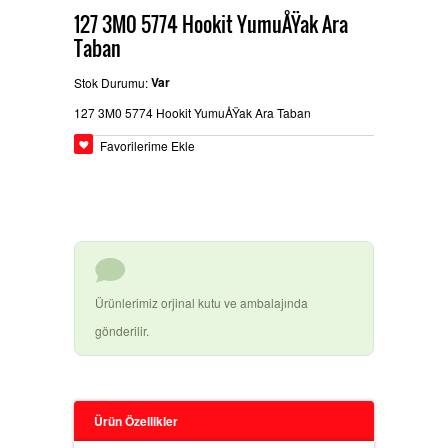
127 3M0 5774 Hookit YumuÅŸak Ara
Taban
BEYPAZARÄ±
GLASURIT BOYA ÃŒRÃ¼NLERI
Ä°LETIÅŸIM
Var
Stok Durumu:
127 3M0 5774 Hookit YumuÅŸak Ara Taban
HEMPEL SANAYI BOYALARÄ±
Favorilerime Ekle
BASLAC BOYA ÃŒRÃ¼NLERI
Ürünlerimiz orjinal kutu ve ambalajında
DYO OTO TAMIR BOYALARÄ±
gönderilir.
3M ÃŒRÃ¼NLERI
Ürün Özellikler