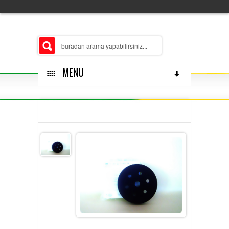
MENU
HAKKÄ±MÄ±ZDA
ÅUBELERIMIZ
MERKEZ
ÃŒRÃ¼N GRUPLARÄ±MÄ±Z