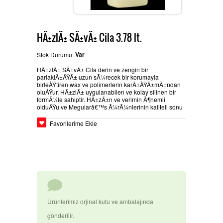
BEYPAZARÄ±
GLASURIT BOYA ÃŒRÃ¼NLERI
Ä°LETIÅŸIM
HÄ±zlÄ± SÄ±vÄ± Cila 3.78 lt.
Var
Stok Durumu:
HEMPEL SANAYI BOYALARÄ±
HÄ±zlÄ± SÄ±vÄ± Cila derin ve zengin bir
parlaklÄ±ÄŸÄ± uzun sÃ¼recek bir korumayla
birleÅŸtiren wax ve polimerlerin karÄ±ÅŸÄ±mÄ±ndan
oluÅŸur. HÄ±zlÄ± uygulanabilen ve kolay silinen bir
formÃ¼le sahiptir. HÄ±zÄ±n ve verimin Ã¶nemli
olduÄŸu ve Meguiarâ€™s Ã¼rÃ¼nlerinin kaliteli sonu
BASLAC BOYA ÃŒRÃ¼NLERI
Favorilerime Ekle
DYO OTO TAMIR BOYALARÄ±
Ürünlerimiz orjinal kutu ve ambalajında
3M ÃŒRÃ¼NLERI
gönderilir.