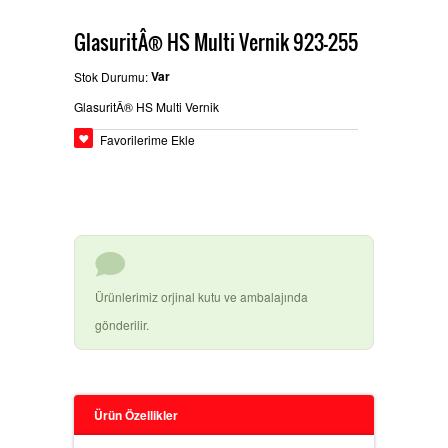
GlasuritÂ® HS Multi Vernik 923-255
BEYPAZARÄ±
GLASURIT BOYA ÃŒRÃ¼NLERI
Ä°LETIÅŸIM
Var
Stok Durumu:
GlasuritÂ® HS Multi Vernik
HEMPEL SANAYI BOYALARÄ±
Favorilerime Ekle
BASLAC BOYA ÃŒRÃ¼NLERI
Ürünlerimiz orjinal kutu ve ambalajında
DYO OTO TAMIR BOYALARÄ±
gönderilir.
3M ÃŒRÃ¼NLERI
Ürün Özellikler