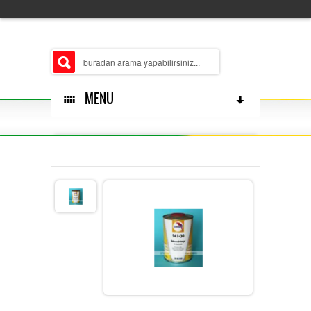
MENU
HAKKÄ±MÄ±ZDA
ÅUBELERIMIZ
MERKEZ
ÃŒRÃ¼N GRUPLARÄ±MÄ±Z