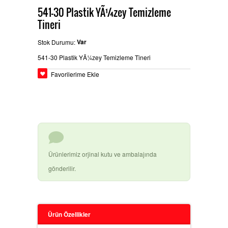
541-30 Plastik YÃ¼zey Temizleme
Tineri
BEYPAZARÄ±
GLASURIT BOYA ÃŒRÃ¼NLERI
Ä°LETIÅŸIM
Var
Stok Durumu:
541-30 Plastik YÃ¼zey Temizleme Tineri
HEMPEL SANAYI BOYALARÄ±
Favorilerime Ekle
BASLAC BOYA ÃŒRÃ¼NLERI
Ürünlerimiz orjinal kutu ve ambalajında
DYO OTO TAMIR BOYALARÄ±
gönderilir.
3M ÃŒRÃ¼NLERI
Ürün Özellikler