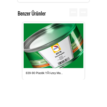
Benzer Ürünler
MEGUIARS CAR CARE ÃŒRÃ¼NLER
SIKA YAPÄ± KIMYASALLARÄ±
DIÄŸER SARF MALZEMELERI
839-90 Plastik YÃ¼zey Ma...
SIKAGARD ARAÃ§ ALT KORUMA
ÃŒRÃ¼NLERI
SIKAFLEX POLIÃ¼RETAN ESASLÄ±