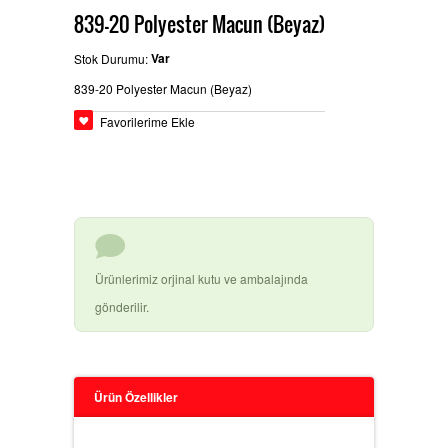
839-20 Polyester Macun (Beyaz)
BEYPAZARÄ±
GLASURIT BOYA ÃŒRÃ¼NLERI
Ä°LETIÅŸIM
Var
Stok Durumu:
839-20 Polyester Macun (Beyaz)
Favorilerime Ekle
HEMPEL SANAYI BOYALARÄ±
BASLAC BOYA ÃŒRÃ¼NLERI
Ürünlerimiz orjinal kutu ve ambalajında
gönderilir.
DYO OTO TAMIR BOYALARÄ±
Ürün Özellikler
3M ÃŒRÃ¼NLERI