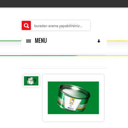
MENU
HAKKÄ±MÄ±ZDA
ÅUBELERIMIZ
MERKEZ
ÃŒRÃ¼N GRUPLARÄ±MÄ±Z