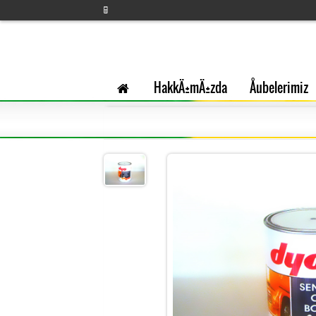
HakkÄ±mÄ±zda
Åubelerimiz