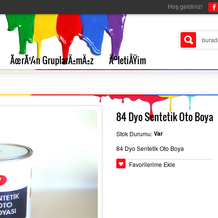
Hoş geldiniz!
ÃœrÃ¼n GruplarÄ±mÄ±z
Ä°letiÅŸim
84 Dyo Sentetik Oto Boya
Var
Stok Durumu:
84 Dyo Sentetik Oto Boya
Favorilerime Ekle