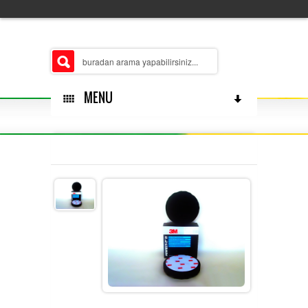
MENU
HAKKÄ±MÄ±ZDA
ÅUBELERIMIZ
MERKEZ
ÃŒRÃ¼N GRUPLARÄ±MÄ±Z