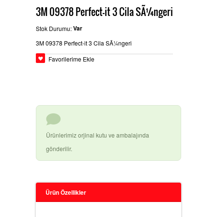
3M 09378 Perfect-it 3 Cila SÃ¼ngeri
BEYPAZARÄ±
GLASURIT BOYA ÃŒRÃ¼NLERI
Ä°LETIÅŸIM
Var
Stok Durumu:
3M 09378 Perfect-it 3 Cila SÃ¼ngeri
Favorilerime Ekle
HEMPEL SANAYI BOYALARÄ±
BASLAC BOYA ÃŒRÃ¼NLERI
Ürünlerimiz orjinal kutu ve ambalajında
gönderilir.
DYO OTO TAMIR BOYALARÄ±
Ürün Özellikler
3M ÃŒRÃ¼NLERI