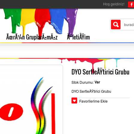
Hoş geldiniz!
ÃœrÃ¼n GruplarÄ±mÄ±z
Ä°letiÅŸim
DYO SertleÅŸtirici Grubu
Var
Stok Durumu:
DYO SertleÅŸtirici Grubu
Favorilerime Ekle