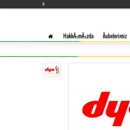
HakkÄ±mÄ±zda
Åubelerimiz