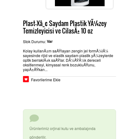
BEYPAZARÄ±
GLASURIT BOYA ÃŒRÃ¼NLERI
Ä°LETIÅŸIM
Plast-Xâ„¢ Saydam Plastik YÃ¼zey
Temizleyicisi ve CilasÄ± 10 oz
Var
Stok Durumu:
HEMPEL SANAYI BOYALARÄ±
Kolay kullanÄ±m saÄŸlayan zengin jel formÃ¼lÃ¼
sayesinde rijid ve elastik saydam plastik yÃ¼zeylerde
optik berraklÄ±k saÄŸlar. DÃ¼ÅŸÃ¼k dereceli
oksitlenmeyi, kimyasal renk bozukluÄŸunu,
yapÄ±ÅŸkan...
BASLAC BOYA ÃŒRÃ¼NLERI
Favorilerime Ekle
DYO OTO TAMIR BOYALARÄ±
3M ÃŒRÃ¼NLERI
Ürünlerimiz orjinal kutu ve ambalajında
gönderilir.