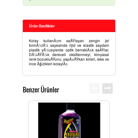
MEGUIARS CAR CARE ÃŒRÃ¼NLER
Ürün Özellikler
Kolay kullanÄ±m saÄŸlayan zengin jel
SIKA YAPÄ± KIMYASALLARÄ±
formÃ¼lÃ¼ sayesinde rijid ve elastik saydam
plastik yÃ¼zeylerde optik berraklÄ±k saÄŸlar.
DÃ¼ÅŸÃ¼k dereceli oksitlenmeyi, kimyasal
renk bozukluÄŸunu, yapÄ±ÅŸkan kirleri, leke ve
ince Ã§izikleri kolaylÄ±
DIÄŸER SARF MALZEMELERI
Benzer Ürünler
SIKAGARD ARAÃ§ ALT KORUMA
ÃŒRÃ¼NLERI
SIKAFLEX POLIÃ¼RETAN ESASLÄ±