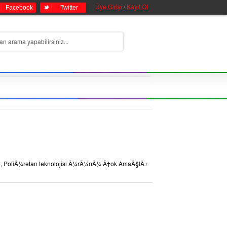
Üye Girişi
/
Kayıt Ol
Facebook
Twitter
Gri, PoliÃ¼retan teknolojisi Ã¼rÃ¼nÃ¼ Ã‡ok AmaÃ§lÄ±