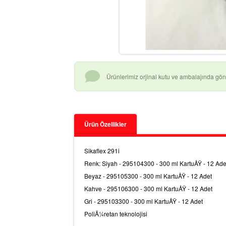
Ürünlerimiz orjinal kutu ve ambalajında gönd
Ürün Özellikler
Sikaflex 291i
Renk: Siyah - 295104300 - 300 ml KartuÅŸ - 12 Ade
Beyaz - 295105300 - 300 ml KartuÅŸ - 12 Adet
Kahve - 295106300 - 300 ml KartuÅŸ - 12 Adet
Gri - 295103300 - 300 ml KartuÅŸ - 12 Adet
PoliÃ¼retan teknolojisi