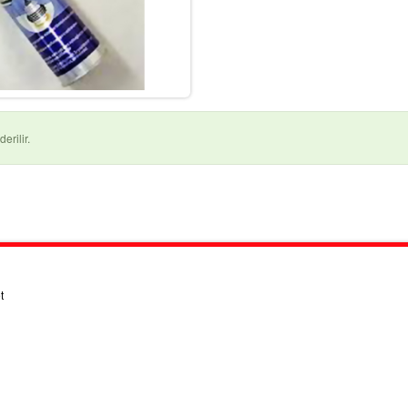
erilir.
t