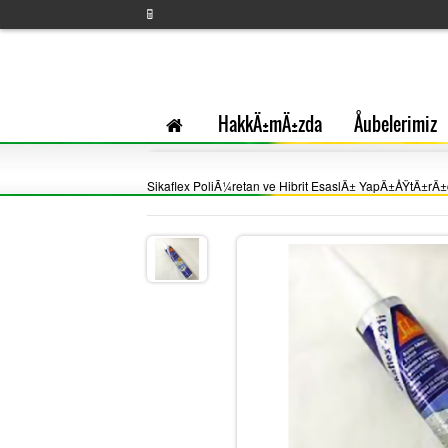
HakkÄ±mÄ±zda
Åubelerimiz
Sikaflex PoliÃ¼retan ve Hibrit EsaslÄ± YapÄ±ÅŸtÄ±rÄ±