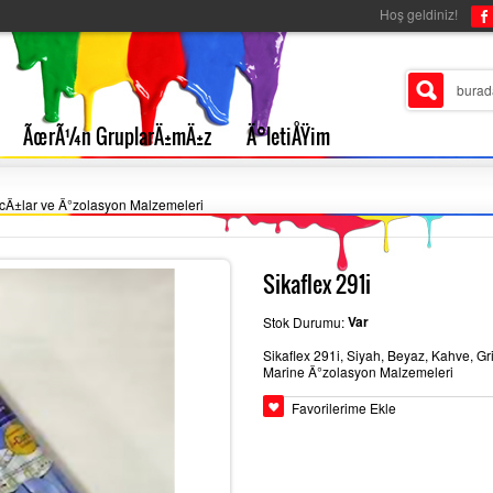
Hoş geldiniz!
ÃœrÃ¼n GruplarÄ±mÄ±z
Ä°letiÅŸim
cÄ±lar ve Ä°zolasyon Malzemeleri
Sikaflex 291i
Var
Stok Durumu:
Sikaflex 291i, Siyah, Beyaz, Kahve, 
Marine Ä°zolasyon Malzemeleri
Favorilerime Ekle