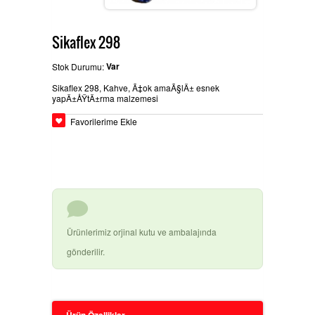
BEYPAZARÄ±
GLASURIT BOYA ÃŒRÃ¼NLERI
Ä°LETIÅŸIM
Sikaflex 298
Var
Stok Durumu:
Sikaflex 298, Kahve, Ã‡ok amaÃ§lÄ± esnek
HEMPEL SANAYI BOYALARÄ±
yapÄ±ÅŸtÄ±rma malzemesi
Favorilerime Ekle
BASLAC BOYA ÃŒRÃ¼NLERI
DYO OTO TAMIR BOYALARÄ±
Ürünlerimiz orjinal kutu ve ambalajında
gönderilir.
3M ÃŒRÃ¼NLERI