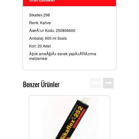
Ürün Özellikler
Sikaflex 298
MEGUIARS CAR CARE ÃŒRÃ¼NLER
Renk: Kahve
ÃœrÃ¼n Kodu: 250806600
Ambalaj: 600 ml Sosis
SIKA YAPÄ± KIMYASALLARÄ±
Koli: 20 Adet
Ã‡ok amaÃ§lÄ± esnek yapÄ±ÅŸtÄ±rma
malzemesi
DIÄŸER SARF MALZEMELERI
Benzer Ürünler
SIKAGARD ARAÃ§ ALT KORUMA
ÃŒRÃ¼NLERI
SIKAFLEX POLIÃ¼RETAN ESASLÄ±