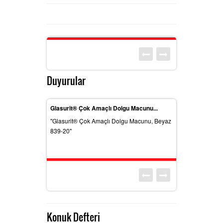
Duyurular
k 923-255
Glasurit® Çok Amaçlı Dolgu Macunu...
Manuel Sosis Tab
"Glasurit® Çok Amaçlı Dolgu Macunu, Beyaz
"Manuel Sosis Tab
839-20"
Konuk Defteri