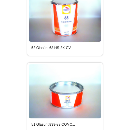
SIKALOSTOMER BITÜL KAUÇUK
ESASLI İZOLASYON MALZEMELERI
SIKAFORCE SERISI ÇIFT
KOMPONENTLI YAPISAL
52 Glasürit 68 HS-2K-CV...
YAPIŞTIRICILAR
CLEANER (TEMIZLEYICILER) VE
PRIMER (ASTARLAR)
51 Glasürit 839-88 COMO...