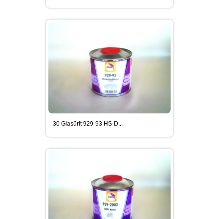
30 Glasürit 929-93 HS-D...