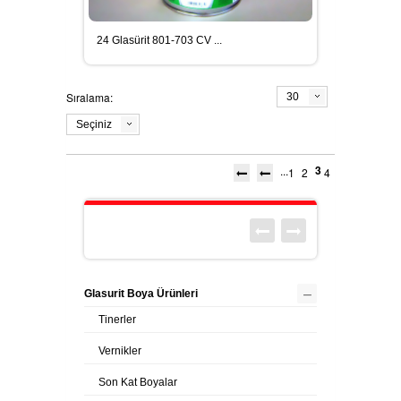
24 Glasürit 801-703 CV ...
Sıralama:
30
Seçiniz
3
...
1
2
4
–
Glasurit Boya Ürünleri
Tinerler
Vernikler
Son Kat Boyalar