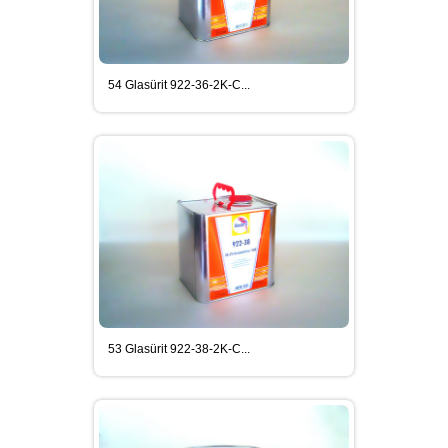
OTOCAM YAPIŞTIRICILAR
54 Glasürit 922-36-2K-C...
SIKAFLEX KAROSER TAMIRI
YAPIŞTIRICI VE İZOLASYON
MALZEMELERI
SIKAFLEX POLIÜRETAN VE HIBRIT
ESASLI YAPIŞTIRICILAR VE
İZOLASYON MALZEMELERI
53 Glasürit 922-38-2K-C...
TABANCA EKIPMAN VE
AKSESUARLAR