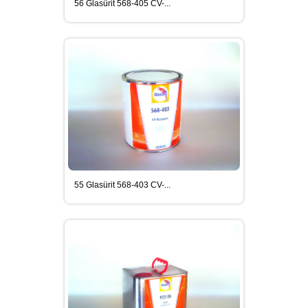
56 Glasürit 568-405 CV-...
MEGUIARS CAR CARE ÜRÜNLER
SIKA YAPI KIMYASALLARI
DIĞER SARF MALZEMELERI
55 Glasürit 568-403 CV-...
SIKAGARD ARAÇ ALT KORUMA
ÜRÜNLERI
SIKAFLEX POLIÜRETAN ESASLI